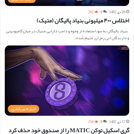
26 دی 1402
0
262
اختلاس ۴۰۰ میلیونی بنیاد پالیگان (متیک)
بنیاد پالیگان به سوءاستفاده از وجوه و دامپ دارایی متیک در میان کامیونیتی
و دارندگان این رمزارز متهم شده…
اخبار قانون‌گذاری
17 دی 1402
0
216
گری اسکیل توکن MATIC را از صندوق خود حذف کرد