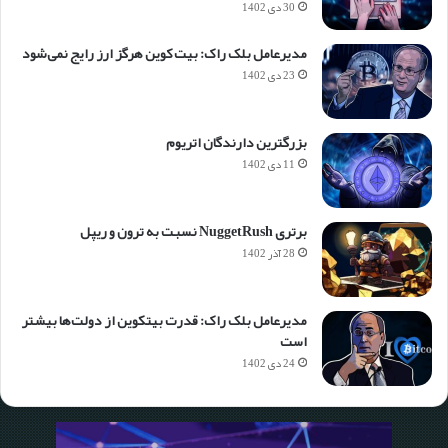
30 دی 1402
مدیرعامل بلک راک: بیت کوین هرگز ارز رایج نمی‌شود
23 دی 1402
بزرگترین دارندگان اتریوم
11 دی 1402
برتری NuggetRush نسبت به ترون و ریپل
28 آذر 1402
مدیرعامل بلک راک: قدرت بیتکوین از دولت‌ها بیشتر
است
24 دی 1402