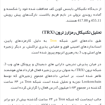
از دیدگاه تکنیکالی بایننس کوین کف محافظت شده خود را شکسته و
آماده روندی نزولی در تایم فریم بالاست. تارگت‌‌های پیش رویش
455.11 و 417.88 هستند.
تحلیل تکنیکال رمزارز ترون (TRX)
طبق داده‌های اخیر، شبکه
Tron
به دلیل کارمزدهای پایین،
استانداردهای امنیتی قوی و مقیاس پذیری تراکنش، بر دیگر زنجیره
های اصلی وب 3 به رهبری اتریوم پیروز شده است.
در میان پذیرش تدریجی دارایی های دیجیتال و پروتکل های وب 3،
شبکه ترون (TRX) به عنوان برترین زنجیره فعال قراردادهای هوشمند
ظاهر شده است. بر اساس داده‌های مجموع زنجیره‌ای که توسط
Lookonchain تجزیه و تحلیل شده است، شبکه Tron در ۲۴ ساعت
گذشته در مجموع ۱/۸۳ میلیون آدرس فعال را گزارش کرده است.
جالب اینجاست که شبکه Tron در ۲۴ ساعت گذشته بیش از دو برابر
آدرس فعال در مقایسه با سولانا (SOL)، زنجیره هوشمند بایننس