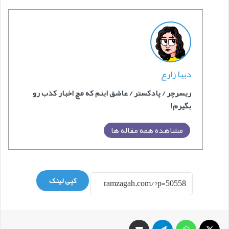
دیبا زارع
ریسرچر / پادکستر / عاشق اینم که مچ اخبار کذب رو
بگیرم!
مشاهده همه مقاله ها
کپی لینک