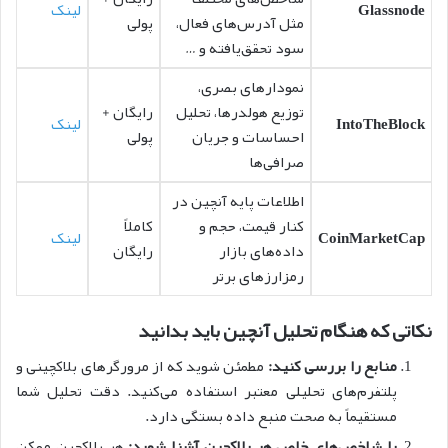
Glassnode
لینک
مثل آدرس‌های فعال،
پولی
سود تحقق‌یافته و …
نمودارهای بصری،
توزیع هولدرها، تحلیل
رایگان +
IntoTheBlock
لینک
احساسات و جریان
پولی
صرافی‌ها
اطلاعات پایه آنچین در
کنار قیمت، حجم و
کاملاً
CoinMarketCap
لینک
داده‌های بازار
رایگان
رمزارزهای برتر
نکاتی که هنگام تحلیل آنچین باید بدانید
منابع را بررسی کنید:
مطمئن شوید که از مرورگرهای بلاکچینی و
پلتفرم‌های تحلیلی معتبر استفاده می‌کنید. دقت تحلیل شما
مستقیماً به صحت منبع داده بستگی دارد.
با شاخص‌های خاص هر بلاکچین آشنا شوید:
هر بلاکچین ممکن