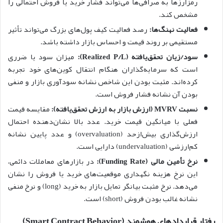
رمزارزها به صرافی‌ها می‌تواند فشار خرید یا فروش احتمالی را
مشخص کند.
فعالیت نهنگ‌ها:
رصد فعالیت کیف پول‌های بزرگ می‌تواند تأثیر
مستقیمی بر روند قیمت و احساس بازار داشته باشد.
سود/زیان تحقق‌یافته (Realized P/L):
میزان سود یا ضرری
است که سرمایه‌گذاران هنگام انتقال کوین‌های خود تجربه
کرده‌اند. مثبت بودن این شاخص نشانه سودآوری بازار و منفی
بودن آن نشانه فشار فروش است.
نسبت MVRV (ارزش بازار به ارزش تحقق‌یافته):
مقایسه قیمت
فعلی با میانگین قیمت خرید. عدد بالا نشان‌دهنده احتمال
ارزش‌گذاری بیش‌ازحد (overvaluation) و عدد پایین نشانه
کم‌ارزشی (undervaluation) دارایی است.
نرخ تأمین مالی (Funding Rate):
در بازارهای معاملات دائمی،
این نرخ هزینه نگهداری موقعیت‌های خرید یا فروش را نشان
می‌دهد. نرخ مثبت بیانگر تمایل بازار به خرید (long) و نرخ منفی
نشانه غالب بودن فروش (short) است.
رفتار قراردادهای هوشمند (Smart Contract Behavior)