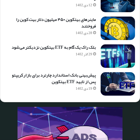
12 دی 1402
ماینرهای بیتکوین ۴۵۰ میلیون دلار بیت کوین را
فروختند
28 دی 1402
بلک راک یک گام به ETF بیتکوین نزدیکتر می‌شود
29 آذر 1402
پیش‌بینی بانک استاندارد چارترد برای بازار کریپتو
پس از تایید ETF بیتکوین
19 دی 1402