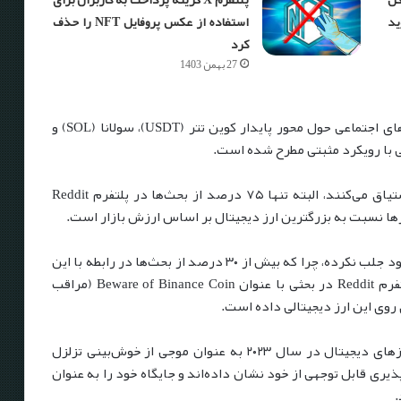
ید
استفاده از عکس پروفایل NFT را حذف
کرد
27 بهمن 1403
به گفته CoinWire، خوش‌بینانه‌ترین بحث‌ها در رسانه‌های اجتماعی حول محور پایدار کوین تتر (USDT)، سولانا (SOL) و
در مورد بیت کوین (BTC)، سرمایه‌گذاران نیز ابراز اشتیاق می‌کنند، البته تنها ۷۵ درصد از بحث‌ها در پلتفرم Reddit
ها نسبت به بزرگترین ارز دیجیتال بر اساس ارزش بازار است.
به نظر می‌رسد توکن BNB بایننس توجه چندانی را به خود جلب نکرده، چرا که بیش از ۳۰ درصد از بحث‌ها در رابطه با این
رمزارز منفی بوده است. تا جایی که یکی از کاربران پلتفرم Reddit در بحثی با عنوان Beware of Binance Coin (مراقب
وی این ارز دیجیتالی داده است.
در مجموع، بر اساس داده‌های CoinWire چشم‌انداز ارزهای دیجیتال در سال ۲۰۲۳ به عنوان موجی از خوش‌بینی تزلزل
ذیری قابل توجهی از خود نشان داده‌اند و جایگاه خود را به عنوان
.