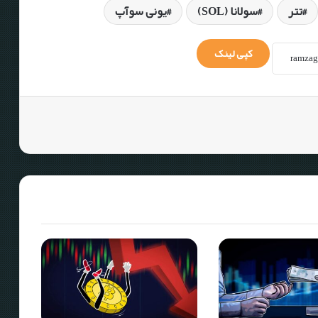
تتر
سولانا (SOL)
یونی سوآپ
کپی لینک