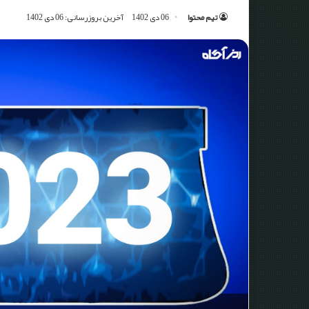
تیم محتوا
06 دی 1402
آخرین بروزرسانی: 06 دی 1402