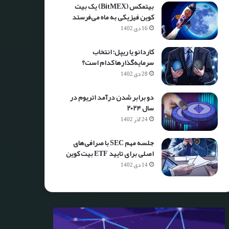
بیتمکس (BitMEX) یک بیت
کوین فیزیکی به ماه می‌فرستد
16 دی 1402
کاردانو یا ریپل؛ انتخاب
سرمایه‌گذارها کدام است؟
28 دی 1402
دو برابر شدن درآمد اتریوم در
سال ۲۰۲۴
24 آذر 1402
جلسه مهم SEC با صرافی‌های
اصلی برای تایید ETF بیت کوین
14 دی 1402