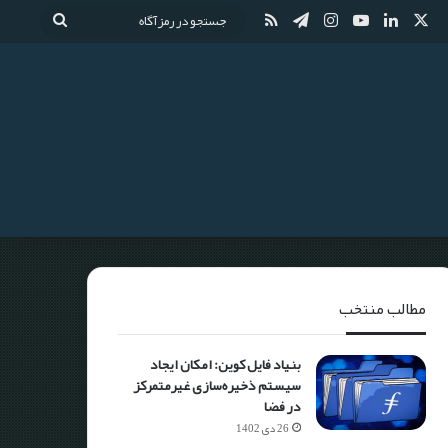
مطالب منتخب
بنیاد فایل کوین: امکان ایجاد
سیستم ذخیره‌سازی غیرمتمرکز
در فضا
26 دی 1402