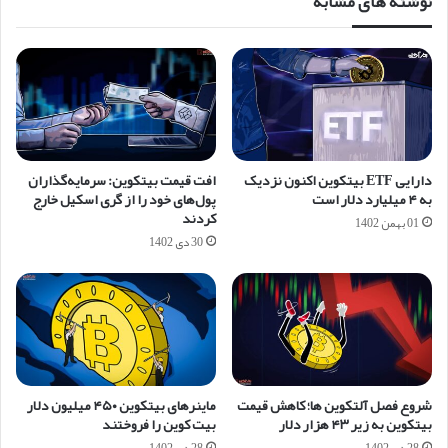
نوشته های مشابه
دارایی ETF بیتکوین اکنون نزدیک
افت قیمت بیتکوین: سرمایه‌گذاران
به ۴ میلیارد دلار است
پول‌های خود را از گری اسکیل خارج
کردند
01 بهمن 1402
30 دی 1402
شروع فصل آلتکوین ها؛ کاهش قیمت
ماینرهای بیتکوین ۴۵۰ میلیون دلار
بیتکوین به زیر ۴۳ هزار دلار
بیت کوین را فروختند
28 دی 1402
28 دی 1402