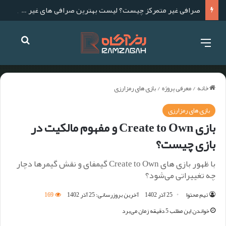
صرافی غیر متمرکز چیست؟ لیست بهترین صرافی های غیر متمرکز برای ایرانیان
خانه
/
معرفی پروژه
/
بازی های رمزارزی
بازی های رمزارزی
بازی Create to Own و مفهوم مالکیت در
بازی چیست؟
با ظهور بازی های Create to Own گیمفای و نقش گیمرها دچار
چه تغییراتی می‌شود؟
تیم محتوا
25 آذر 1402
آخرین بروزرسانی: 25 آذر 1402
169
خواندن این مطلب 5 دقیقه زمان می‌برد