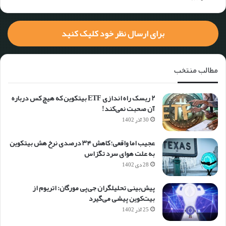
برای ارسال نظر خود کلیک کنید
مطالب منتخب
۲ ریسک راه اندازی ETF بیتکوین که هیچ کس درباره
آن صحبت نمی‌کند!
30 آذر 1402
عجیب اما واقعی؛ کاهش ۳۴ درصدی نرخ هش بیتکوین
به علت هوای سرد تگزاس
28 دی 1402
پیش‌بینی تحلیلگران جی‌پی مورگان: اتریوم از
بیت‌کوین پیشی می‌گیرد
25 آذر 1402