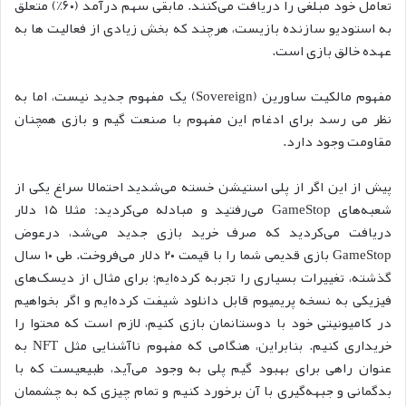
تعامل خود مبلغی را دریافت می‌کنند. مابقی سهم درآمد (۶۰٪) متعلق
به استودیو سازنده بازیست، هرچند که بخش زیادی از فعالیت ها به
عهده خالق بازی است.
مفهوم مالکیت ساورین (Sovereign) یک مفهوم جدید نیست، اما به
نظر می رسد برای ادغام این مفهوم با صنعت گیم و بازی همچنان
مقاومت وجود دارد.
پیش از این اگر از پلی استیشن خسته می‌شدید احتمالا سراغ یکی از
شعبه‌های GameStop می‌رفتید و مبادله می‌کردید: مثلا ۱۵ دلار
دریافت می‌کردید که صرف خرید بازی جدید می‌شد، درعوض
GameStop بازی قدیمی شما را با قیمت ۲۰ دلار می‌فروخت. طی ۱۰ سال
گذشته، تغییرات بسیاری را تجربه کرده‌ایم؛ برای مثال از دیسک‌های
فیزیکی به نسخه پریمیوم قابل دانلود شیفت کرده‌ایم و اگر بخواهیم
در کامیونیتی خود با دوستانمان بازی کنیم، لازم است که محتوا را
خریداری کنیم. بنابراین، هنگامی که مفهوم ناآشنایی مثل NFT به
عنوان راهی برای بهبود گیم پلی به وجود می‌آید، طبیعیست که با
بدگمانی و جبهه‌گیری با آن برخورد کنیم و تمام چیزی که به چشممان