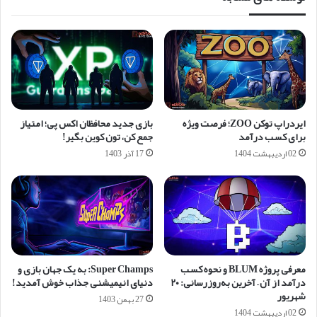
ایردراپ توکن ZOO؛ فرصت ویژه
بازی جدید محافظان اکس پی؛ امتیاز
برای کسب درآمد
جمع کن، تون کوین بگیر!
02 اردیبهشت 1404
17 آذر 1403
معرفی پروژه BLUM و نحوه کسب
Super Champs: به یک جهان بازی و
درآمد از آن – آخرین به‌روزرسانی: ۲۰
دنیای انیمیشنی جذاب خوش آمدید!
شهریور
27 بهمن 1403
02 اردیبهشت 1404