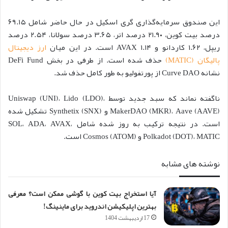
این صندوق سرمایه‌گذاری گری اسکیل در حال حاضر شامل ۶۹.۱۵
درصد بیت کوین، ۲۱.۹۰ درصد اتر، ۳.۶۵ درصد سولانا، ۲.۵۴ درصد
ریپل، ۱.۶۲ کاردانو و ۱.۱۴ AVAX است. در این میان
ارز دیجیتال
پالیگان (MATIC)
حذف شده است. از طرفی در بخش DeFi Fund
نشانه Curve DAO از پورتفولیو به طور کامل حذف شد.
ناگفته نماند که سبد جدید توسط Uniswap (UNI)، Lido (LDO)،
MakerDAO (MKR)، Aave (AAVE) و Synthetix (SNX) تشکیل شده
است. در نتیجه ترکیب به روز شده شامل SOL، ADA، AVAX،
Polkadot (DOT)، MATIC و Cosmos (ATOM) است.
نوشته های مشابه
آیا استخراج بیت کوین با گوشی ممکن است؟ معرفی
بهترین اپلیکیشن اندروید برای ماینینگ!
17 اردیبهشت 1404