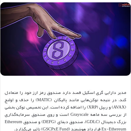
مدیر دارایی گری اسکیل قصد دارد صندوق رمز ارز خود را متعادل
کند، در نتیجه توکن‌هایی مانند پالیگان (MATIC) را حذف و اولنچ
(AVAX) و ریپل (XRP) را اضافه کرده است. این تخصیص توکن بخشی
از بررسی سه ماهه Grayscale است و روی صندوق سرمایه‌گذاری
بزرگ دیجیتال (GDLC)، صندوق دیفای (DEFG) و صندوق Ethereum
Ex-Ethereum قرارداد هوشمند (GSCPxE Fund) تاثیر می‌گذارد.