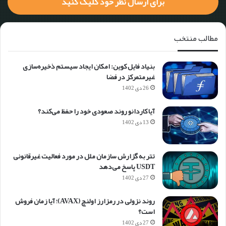
برای ارسال نظر خود کلیک کنید
مطالب منتخب
بنیاد فایل کوین: امکان ایجاد سیستم ذخیره‌سازی
غیرمتمرکز در فضا
26 دی 1402
آیا کاردانو روند صعودی خود را حفظ می‌کند؟
13 دی 1402
تتر به گزارش سازمان ملل در مورد فعالیت غیرقانونی
USDT پاسخ می‌دهد
27 دی 1402
روند نزولی در رمزارز اولنچ (AVAX)؛ آیا زمان فروش
است؟
27 دی 1402