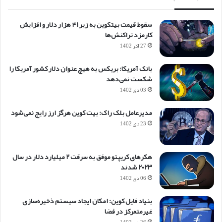
سقوط قیمت بیتکوین به زیر ۴۱ هزار دلار و افزایش
کارمزد تراکنش‌ها
27 آذر 1402
بانک آمریکا: بریکس به هیچ عنوان دلار کشور آمریکا را
شکست نمی‌دهد
03 دی 1402
مدیرعامل بلک راک: بیت کوین هرگز ارز رایج نمی‌شود
23 دی 1402
هکرهای کریپتو موفق به سرقت ۲ میلیارد دلار در سال
۲۰۲۳ شدند
06 دی 1402
بنیاد فایل کوین: امکان ایجاد سیستم ذخیره‌سازی
غیرمتمرکز در فضا
26 دی 1402