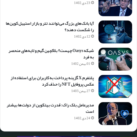
23 دی 1402
آیا بانک‌های بزرگ می‌توانند تتر و بازار استیبل کوین‌ها
را شکست دهند؟
12 دی 1402
شبکه Oasys چیست؟ بلاکچین گیم و لایه‌های منحصر
به فرد
01 بهمن 1402
پلتفرم X گزینه پرداخت به کاربران برای استفاده از
عکس پروفایل NFT را حذف کرد
27 بهمن 1403
مدیرعامل بلک راک: قدرت بیتکوین از دولت‌ها بیشتر
است
24 دی 1402