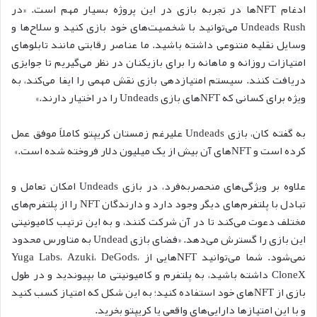
ادغام NFTها در تجربه بازی در این پروژه بسیار مهم است. «در
Undeads Rush می‌توانید با شخصیت‌های خود بازی کنید و سلاح‌ها و
وسایل نقلیه متنوعی داشته باشید. ما عناصر رقابتی مانند تابلوهای
امتیازات روزانه و ماهانه را برای بازیکنان در نظر می‌گیریم تا جوایزی
دریافت کنند. سیستم امتیازدهی بازی نقش مهمی را ایفا می‌کند، به
ویژه برای کسانی که NFTهای بازی Undeads را در اختیار دارند.»
به گفته کان، بازی Undeads علیرغم زمستان کریپتو کاملاً موفق عمل
کرده است و NFTهای آن بیش از یک میلیون دلار فروخته شده است.»
علاوه بر ویژگی‌های منحصربه‌فرد، در بازی Undeads امکان تعامل و
تبادل با پلتفرم‌های دیگر وجود دارد و دارندگان NFT را از پلتفرم‌های
مختلف دعوت می‌کند تا در آن شرکت کنند، و به این ترتیب کامیونیتی
این بازی را گسترش می‌دهد. «فضای بازی Undead به متاورس محدود
نمی‌شود. شما می‌توانید NFTهایی از Yuga Labs، Azuki، DeGods،
CloneX داشته باشید، به پلتفرم و کامیونیتی ما بپیوندید و در طول
بازی از NFTهای خود استفاده کنید؛ به این شکل که امتیاز کسب کنید
و با این امتیازها دارایی‌های واقعی یا کریپتو بخرید.