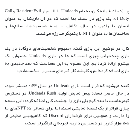
پروژه جاه طلبانه کان، به نام Undeads، با الهام از Resident Evil و Call
of Duty، یک بازی در سبک بقا است که در آن بازیکنان به عنوان
انسان یا زامبی در حال تکامل با همه شخصیت‌ها، سلاح‌ها و
ساختمان‌ها به عنوان NFT با یکدیگر مبارزه می‌کنند.
کان در توضیح این بازی گفت: «مفهوم شخصیت‌های دوگانه در یک
بازی چندجهانی چیزی است که ما در بازی Undeads به‌عنوان یک
پیشرو ارائه کرده‌ایم. این مفهوم به این معناست که بعد جدیدی به
بازی اضافه کرده‌ایم و کلیشه کاراکترهای سنتی را شکسته‌ایم.»
گفته می‌شود که قرار است بازی Undeads در سال ۲۰۲۴ منتشر شود.
در حال حاضر، نسخه پیش نمایش اولیه، Undeads Rush، در دسترس
گیمرهاست تا طعم گیم پلی بازی را بچشند. کان اضافه کرد: «این نسخه
چیزی فراتر از یک نسخه نمایشی است، اما برای کسانی که NFTهای ما
را دارند، و همچنین برای طرفداران Discord که کامیونیتی عظیمی از
۵۵ هزار کاربر در دسترس داریم، تجربه‌ای فراگیرتر است.»