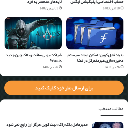
حساب اختصاصی اپلیکیشن ایکس
لایه‌های منحصر به فرد
10 آبان 1403
01 بهمن 1402
بنیاد فایل کوین: امکان ایجاد سیستم
شراکت یوبی سافت و بلاک چین جدید
ذخیره‌سازی غیرمتمرکز در فضا
Wemix
26 دی 1402
26 دی 1402
برای ارسال نظر خود کلیک کنید
مطالب منتخب
مدیرعامل بلک راک: بیت کوین هرگز ارز رایج نمی‌شود