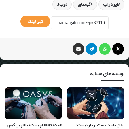
ایردراپ
گیمفای
وب3
کپی لینک
نوشته های مشابه
ایلان ماسک دست بردار نیست؛
شبکه Oasys چیست؟ بلاکچین گیم و