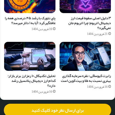
۳ دلیل اصلی سقوط قیمت ارز
پای نتورک با رشد ۴۵ درصدی همه را
دیجیتال اتریوم؛ چرا اتریوم جان
غافلگیر کرد؛ آیا به ۱ دلار می‎رسد؟
نمی‌گیرد؟
16 فروردین 1404
21 فروردین 1404
رابرت کیوساکی: نقره سرمایه گذاری
تحلیل تکنیکال ۱۰ رمزارز برتر بازار؛
بهتری نسبت به طلا و بیت کوین است
کدام ارز دیجیتال پتانسیل رشد
دارد؟
16 فروردین 1404
16 فروردین 1404
برای ارسال نظر خود کلیک کنید