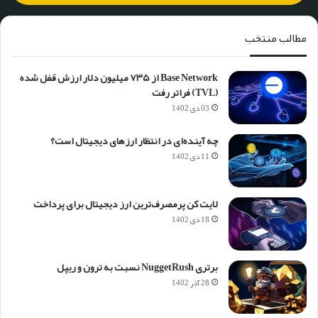
مطالب منتخب
Base Network از ۷۳۵ میلیون دلار ارزش قفل شده
(TVL) فراتر رفت
03 دی 1402
چه آینده‌ای در انتظار ارزهای دیجیتال است؟
11 دی 1402
لایت کن پرمصرف‌ترین ارز دیجیتال برای پرداخت
18 دی 1402
برتری NuggetRush نسبت به ترون و ریپل
28 آذر 1402