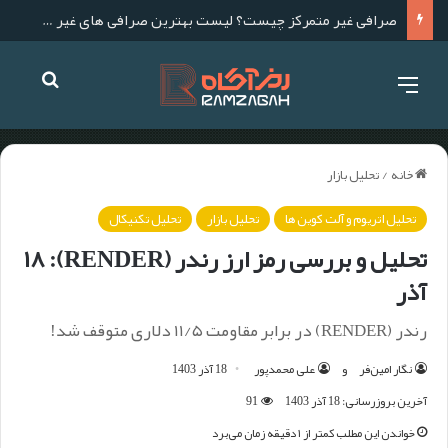
صرافی غیر متمرکز چیست؟ لیست بهترین صرافی های غیر متمرکز برای ایرانیان
خانه
/
تحلیل بازار
تحلیل اتریوم و آلت کوین ها
تحلیل بازار
تحلیل تکنیکال
تحلیل و بررسی رمز ارز رندر (RENDER): ۱۸
آذر
رندر (RENDER) در برابر مقاومت ۱۱/۵ دلاری متوقف شد!
نگار امین‌فر
و
علی محمدپور
18 آذر 1403
آخرین بروزرسانی: 18 آذر 1403
91
خواندن این مطلب کمتر از ۱ دقیقه زمان می‌برد