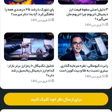
۳ دلیل اصلی سقوط قیمت ارز
پای نتورک با رشد ۴۵ درصدی همه را
دیجیتال اتریوم؛ چرا اتریوم جان
غافلگیر کرد؛ آیا به ۱ دلار می‎رسد؟
نمی‌گیرد؟
16 فروردین 1404
21 فروردین 1404
رابرت کیوساکی: نقره سرمایه گذاری
تحلیل تکنیکال ۱۰ رمزارز برتر بازار؛
بهتری نسبت به طلا و بیت کوین است
کدام ارز دیجیتال پتانسیل رشد
دارد؟
16 فروردین 1404
16 فروردین 1404
برای ارسال نظر خود کلیک کنید