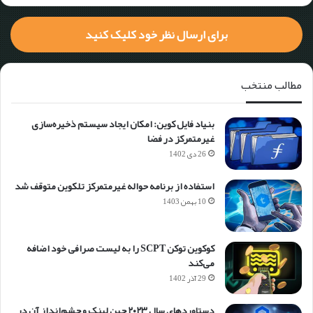
برای ارسال نظر خود کلیک کنید
مطالب منتخب
بنیاد فایل کوین: امکان ایجاد سیستم ذخیره‌سازی
غیرمتمرکز در فضا
26 دی 1402
استفاده از برنامه حواله غیرمتمرکز تلکوین متوقف شد
10 بهمن 1403
کوکوین توکن SCPT را به لیست صرافی خود اضافه
می‌کند
29 آذر 1402
دستاوردهای سال ۲۰۲۳ چین لینک و چشم‌انداز آن در