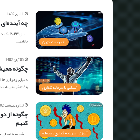
11 دی 1402
چه آینده‌ای 
سال ۰۲۳
باشد…
اخبار بیت کوین
05 آبان 1402
چگونه همیشه
دنیای رمزارزها ا
و کاهش می‌یابند. 
آشنایی با سرمایه گذاری
13 اردیبهشت 1402
چگونه از دو
کنیم
آموزش سرمایه گذاری و معامله
مشخصه اصلی بازار