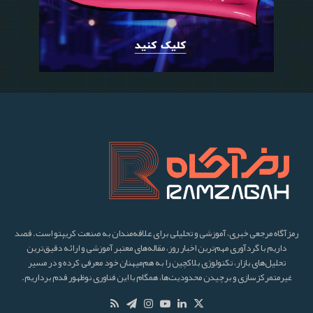
تحلیل اتریوم و آلت کوین ها
08 آبان 1403
0
177
تحلیل تکنیکال دامیننس تتر، دامیننس بیتکوین،
بیتکوین و اتریوم – 1 مهر 1403