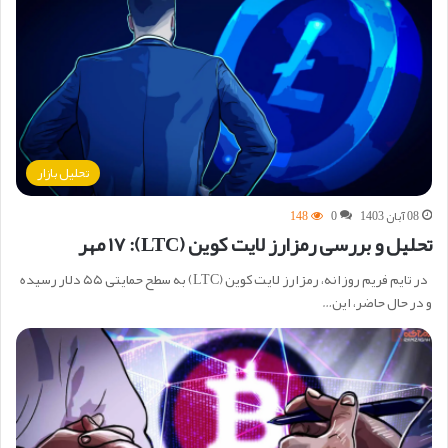
تحلیل بازار
08 آبان 1403
0
148
تحلیل و بررسی رمزارز لایت کوین (LTC): ۱۷ مهر
در تایم فریم روزانه، رمزارز لایت کوین (LTC) به سطح حمایتی ۵۵ دلار رسیده
و در حال حاضر، این…