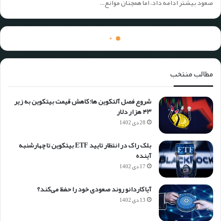
صعود بیشتر ادامه داد، اما همچنان موانع…
تحلیل بازار
08 آبان 1403
0
230
تحلیل و بررسی رمزارز اینجکتیو (INJ): ۵ مهر