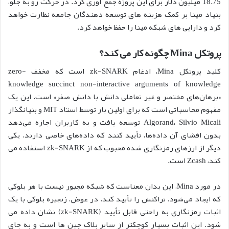
18.75 میلیون دلار برای این پروژه جمع آوری کرد. در حرکت رو به جلو،
بنیاد مینا بر کمک هزینه های توسعه دهندگان جامعه نظارت خواهد
کرد و دارایی های شبکه مینا را حفظ خواهد کرد.
پروتکل Mina چگونه کار می کند؟
کلید پروتکل Mina، ادغام zk-SNARK است که مخفف zero-
knowledge succinct non-interactive arguments of knowledge
«برهان‌های مختصر و غیر تعاملی دانش با دانش صفر» است. این یک
مفهوم محاسباتی است که برای اولین بار توسط استاد MIT و بنیانگذار
Algorand، Silvio Micali توسعه یافت و به کاربران اجازه می‌دهد
بدون افشای آن داده‌ها، تأیید کنند که داده‌های خاصی دارند. یکی
دیگر از ارزهای رمزنگاری شده محبوب که از zk-SNARK استفاده می
کند، Zcash است.
در مورد Mina، این بدان معناست که شبکه مجبور نیست با هر بلوکی
که ایجاد می‌شود، تراکنش را تأیید کند. در عوض، زنجیره بلوکی با یک
اثبات رمزنگاری به راحتی قابل تأیید (zk-SNARK) نشان داده می
شود. این اثبات بسیار کوچکتر از سایر بلاک چین ها است و به جای