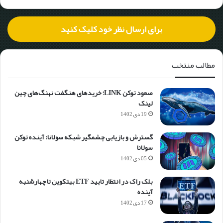
برای ارسال نظر خود کلیک کنید
مطالب منتخب
صعود توکن LINK؛ خریدهای هنگفت نهنگ‌های چین
لینک
19 دی 1402
گسترش و بازیابی چشمگیر شبکه سولانا: آینده توکن
سولانا
05 دی 1402
بلک راک در انتظار تایید ETF بیتکوین تا چهارشنبه
آینده
17 دی 1402