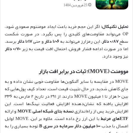
25 فروردین 1404
تحلیل تکنیکال:
اگر این حجم خرید باعث ایجاد مومنتوم صعودی شود،
OP می‌تواند مقاومت‌های کلیدی را پس بگیرد. در صورت شکست
سطح
۰/۸۷ دلار
، این رمزارز می‌تواند به
۱/۰۶ دلار
و حتی
۱/۱۷ دلار
برسد.
اما در صورت ادامه فشار فروش، احتمال افت قیمت به زیر
۰/۷۰ دلار
نیز وجود دارد.
موومنت (MOVE)؛ ثبات در برابر افت بازار
MOVE در مقایسه با سایر آلتکوین‌ها مقاومت خوبی نشان داده و به
جای کاهش شدید، در حال تثبیت قیمت است. تعداد کیف پول‌هایی که
بین ۱۰ هزار تا ۱ میلیون MOVE دارند، از ۲۹۱ در تاریخ ۲ مارس به ۳۳۶
افزایش یافته که نشان‌دهنده افزایش فعالیت نهنگ‌ها است. این
افزایش خرید پس از راه‌اندازی
نسخه بتای شبکه اصلی MOVE
و ارائه
ETFهای مرتبط
با این ارز رخ داده است. علاوه بر این، MOVE اوایل
امسال با جذب
۱۰۰ میلیون دلار سرمایه در سری B
توجه بسیاری را به