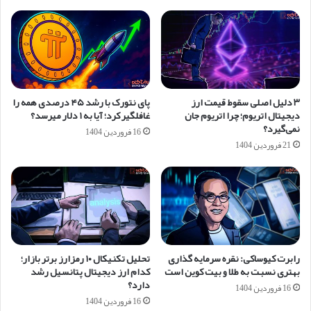
۳ دلیل اصلی سقوط قیمت ارز
پای نتورک با رشد ۴۵ درصدی همه را
دیجیتال اتریوم؛ چرا اتریوم جان
غافلگیر کرد؛ آیا به ۱ دلار می‎رسد؟
نمی‌گیرد؟
16 فروردین 1404
21 فروردین 1404
رابرت کیوساکی: نقره سرمایه گذاری
تحلیل تکنیکال ۱۰ رمزارز برتر بازار؛
بهتری نسبت به طلا و بیت کوین است
کدام ارز دیجیتال پتانسیل رشد
دارد؟
16 فروردین 1404
16 فروردین 1404