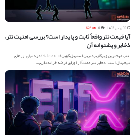
02 بهمن 1403
0
626
آیا قیمت تتر واقعاً ثابت و پایدار است؟ بررسی امنیت تتر،
ذخایر و پشتوانه آن
تتر، مهم‌ترین و پرکاربردترین استیبل کوین (stablecoin) در دنیای ارزهای
دیجیتال است. ذخایر تتر عمدتاً از اوراق قرضه خزانه‌داری…