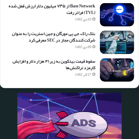
Base Network از ۷۳۵ میلیون دلار ارزش قفل شده
(TVL) فراتر رفت
03 دی 1402
بلک راک، جی پی مورگان و جین استریت را به عنوان
شرکت کنندگان مجاز در SEC معرفی کرد
09 دی 1402
سقوط قیمت بیتکوین به زیر ۴۱ هزار دلار و افزایش
کارمزد تراکنش‌ها
27 آذر 1402