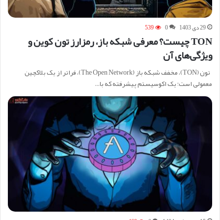
29 دی 1403
0
539
TON چیست؟ معرفی شبکه باز، رمزارز تون کوین و
ویژگی‌های آن
تون (TON)، مخفف شبکه باز (The Open Network)، فراتر از یک بلاکچین
معمولی است؛ یک اکوسیستم پیشرفته که با…