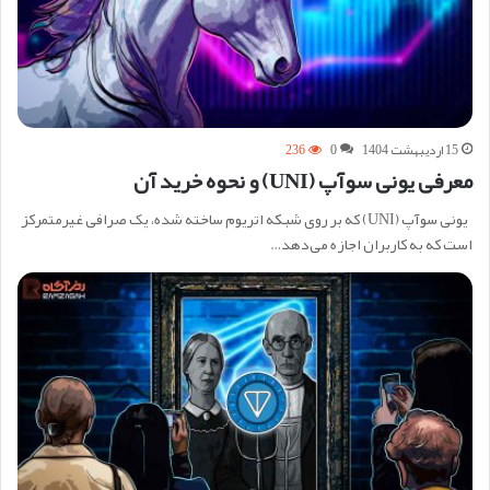
15 اردیبهشت 1404
0
236
معرفی یونی سوآپ (UNI) و نحوه خرید آن
یونی سوآپ (UNI) که بر روی شبکه اتریوم ساخته شده، یک صرافی غیرمتمرکز
است که به کاربران اجازه می‌دهد…