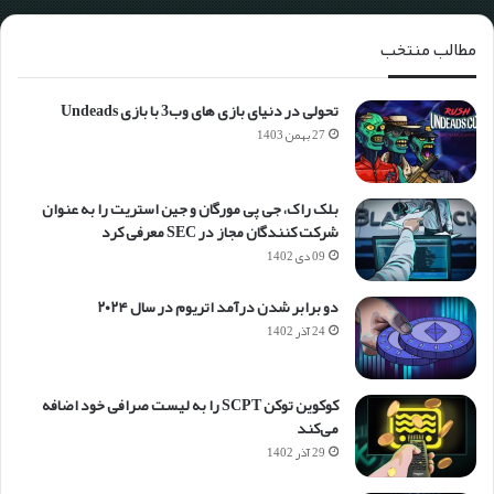
مطالب منتخب
تحولی در دنیای بازی های وب3 با بازی Undeads
27 بهمن 1403
بلک راک، جی پی مورگان و جین استریت را به عنوان
شرکت کنندگان مجاز در SEC معرفی کرد
09 دی 1402
دو برابر شدن درآمد اتریوم در سال ۲۰۲۴
24 آذر 1402
کوکوین توکن SCPT را به لیست صرافی خود اضافه
می‌کند
29 آذر 1402