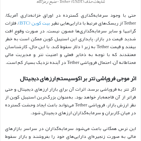
شایعات حذف Tether (USDT) -منبع:رمزآگاه
حتی با وجود سرمایه‌گذاری گسترده در اوراق خزانه‌داری آمریکا،
Tether از ریسک‌های مرتبط با دارایی‌هایی نظیر
بیت کوین (BTC)
، فلزات
گرانبها و سایر سرمایه‌گذاری‌ها مصون نیست. در صورت وقوع افت
شدید قیمت در بازار، پایداری این استیبل کوین ممکن است به خطر
بیفتد و قیمت Tether به زیر ۱ دلار سقوط کند. با این حال، کارشناسان
معتقدند که با توجه به ذخایر فعلی و امنیت تتر و مدیریت مالی
محتاطانه آن، احتمال فروپاشی Tether در آینده نزدیک بسیار کم است.
اثر موجی فروپاشی تتر بر اکوسیستم ارزهای دیجیتال
اگر تتر به فروپاشی برسد، اثرات آن برای بازار ارزهای دیجیتال و حتی
فراتر از آن فاجعه‌بار خواهد بود. به‌عنوان بزرگ‌ترین استیبل کوین از
نظر ارزش بازار، فروپاشی Tether می‌تواند باعث ایجاد وحشت گسترده
در میان کاربران و سرمایه‌گذاران ارزهای دیجیتال شود.
این ترس همگانی باعث می‌شود سرمایه‌گذاران در سراسر بازارهای
مالی به صورت زنجیره‌ای دارایی‌های خود را بفروشند و بازار سقوط