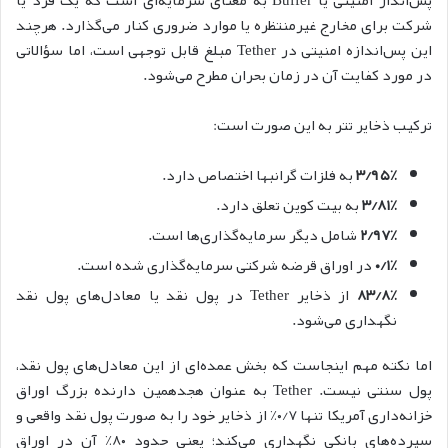
پس‌انداز امنیتی یا Buffer به معنای سرمایه‌ای است که یک فرد یا
شرکت برای مخارج غیرمنتظره یا موارد ضروری کنار می‌گذارد. هرچند
این پس‌اندازه امنیتی در Tether مبلغ قابل توجهی است، اما سؤالاتی
در مورد کفایت آن در زمان بحران مطرح می‌شود.
ترکیب ذخایر تتر به این صورت است:
۳/۹۵٪
به فلزات گرانبها اختصاص دارد.
۳/۸۱٪
به بیت کوین تعلق دارد.
۲/۹۷٪
شامل دیگر سرمایه‌گذاری‌ها است.
۰/۱٪
در اوراق قرضه شرکتی سرمایه‌گذاری شده است.
۸۳/۸٪
از ذخایر Tether در پول نقد یا معادل‌های پول نقد
نگهداری می‌شود.
اما نکته مهم اینجاست که بخش عمده‌ای از این معادل‌های پول نقد،
پول سنتی نیست. Tether به عنوان هجدهمین دارنده بزرگ اوراق
خزانه‌داری آمریکا تنها ۰/۷٪ از ذخایر خود را به صورت پول نقد واقعی و
سپرده‌های بانکی نگهداری می‌کند؛ یعنی حدود ۸۰٪ آن در اوراق