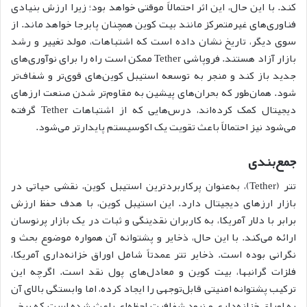
کند. با این حال، این اثر احتمالاً موقتی خواهد بود؛ زیرا ارزش بنیادی
فناوری‌های غیرمتمرکز مانند بیت کوین همچنان پابرجا خواهد ماند. از
سوی دیگر، تاریخ نشان داده است که اشتباهات، مولد تغییر و رشد
بازار آزاد هستند. فروپاشی Tether ممکن است راه را برای نوآوری‌های
جدید باز کند و منجر به توسعه استیبل کوین‌های قوی‌تر و شفاف‌تر
شود. همان‌طور که بحران‌های پیشین به مقاوم‌تر شدن صنعت ارزهای
دیجیتال کمک کرده‌اند، درس‌هایی که از اشتباهات Tether گرفته
می‌شود نیز احتمالاً باعث تقویت یک اکوسیستم پایدارتر می‌شود.
جمع‌بندی
تتر (Tether)، به‌عنوان پرکاربردترین استیبل کوین، نقشی حیاتی در
بازار ارزهای دیجیتال دارد. این استیبل کوین، با هدف حفظ ارزش
برابر با دلار آمریکا، به کاربران نقدینگی و ثبات در یک بازار پرنوسان
ارائه می‌کند. با این حال، ذخایر و پشتوانه آن همواره موضوع بحث و
نگرانی بوده است. ذخایر تتر عمدتاً شامل اوراق خزانه‌داری آمریکا،
فلزات گرانبها، بیت کوین و معادل‌های پول نقد است. اگرچه این
ترکیب پشتوانه امنیتی قابل‌توجهی را ایجاد کرده، اما وابستگی بالای آن
به اوراق خزانه‌داری و نبود شفافیت لحظه‌ای باعث شده است که برخی