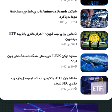
شرکت Animoca Brands با بازی شطرنج Anichess
غوغا به پا کرد
27 بهمن 1403
۵ دلیل برای بیت کوین ۱۰۰ هزار دلاری با تأیید ETF
بیتکوین
06 دی 1402
صعود توکن LINK؛ خریدهای هنگفت نهنگ‌های چین
لینک
19 دی 1402
متقاضیان ETF بیتکوین باید تسلیم مدل بازخرید
نقدی SEC شوند
24 آذر 1402