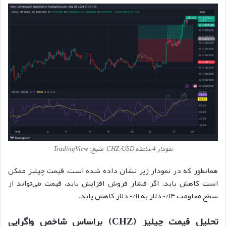
نمودار 4 ساعته CHZ/USD – منبع: TradingView
همانطور که در نمودار زیر نشان داده شده است، قیمت چیلیز ممکن
است کاهش یابد. اگر فشار فروش افزایش یابد، قیمت می‌تواند از
سطح مقاومت ۰/۱۴ دلار به ۰/۱۱ دلار کاهش یابد.
تحلیل قیمت چیلیز (CHZ) براساس شاخص واگرایی