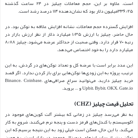
است. علاوه بر این، حجم معاملات چیلیز در ۲۴ ساعت گذشته
۳۳۶/۲۵میلیون دلار بود که نشان‌دهنده ۱۱۴ درصد رشد است.
افزایش گسترده حجم معاملات، نشانه افزایش علاقه به توکن بود. در
حال حاضر، چیلیز با ارزش ۱/۳۵ میلیارد دلار از نظر ارزش بازار در
رتبه ۷۰ قرار دارد. وقتی صحبت از حداکثر عرضه می‌شود، چیلیز ۸/۸۸
میلیارد دارد را به خود اختصاص می‌دهد.
این عدد برابر است با عرضه کل و تعداد توکن‌های در گردش. به این
ترتیب، پروژه به این زودی‌ها توکن‌هایی برای باز کردن ندارد. اگر قصد
خرید چیلیز دارید، می‌توانید سراغ صرافی‌های Binance، Coinbase،
Upbit، Bybit، OKX، Gate.io و … بروید.
تحلیل قیمت چیلیز (CHZ)
به نظر می‌رسد چیلیز در زمانی که بیشتر آلت کوین‌های موجود در
اکوسیستم با کندل‌های قرمز دست و پنجه نرم می‌کنند، شروع به کار
می‌کند. با این حال، ممکن است خیلی زود به این نتیجه برسیم که این
توکن بهتر از سایر ارزهای دیجیتال موجود در بازار است. به همین