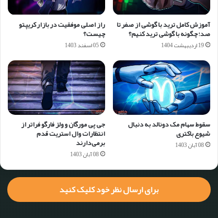
آموزش کامل ترید با گوشی از صفر تا
راز اصلی موفقیت در بازار کریپتو
صد؛ چگونه با گوشی ترید کنیم؟
چیست؟
19 اردیبهشت 1404
05 اسفند 1403
سقوط سهام مک دونالد به دنبال
جی پی مورگان و ولز فارگو فراتر از
شیوع باکتری
انتظارات وال استریت قدم
برمی‌دارند
08 آبان 1403
08 آبان 1403
برای ارسال نظر خود کلیک کنید