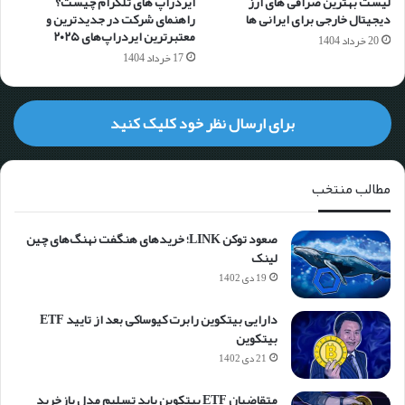
لیست بهترین صرافی های ارز
ایردراپ های تلگرام چیست؟
دیجیتال خارجی برای ایرانی ها
راهنمای شرکت در جدیدترین و
معتبرترین ایردراپ‌های ۲۰۲۵
20 خرداد 1404
17 خرداد 1404
برای ارسال نظر خود کلیک کنید
مطالب منتخب
صعود توکن LINK؛ خریدهای هنگفت نهنگ‌های چین
لینک
19 دی 1402
دارایی بیتکوین رابرت کیوساکی بعد از تایید ETF
بیتکوین
21 دی 1402
متقاضیان ETF بیتکوین باید تسلیم مدل بازخرید