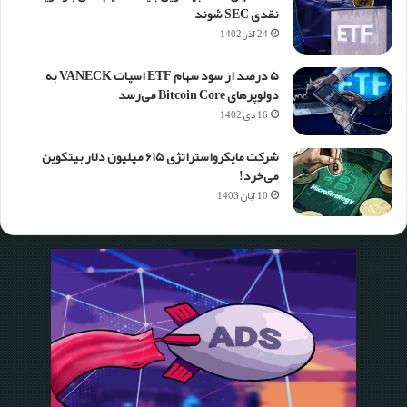
نقدی SEC شوند
24 آذر 1402
۵ درصد از سود سهام ETF اسپات VANECK به
دولوپرهای Bitcoin Core می‌رسد
16 دی 1402
شرکت مایکرواستراتژی ۶۱۵ میلیون دلار بیتکوین
می‌خرد!
10 آبان 1403