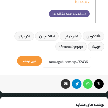
تیم محتوا
مشاهده همه مقاله ها
آلتکوین
ایردراپ
بلاک چین
کریپتو
وب3
ونوم (Venom)
کپی لینک
نوشته های مشابه