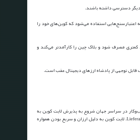
لی دیگر دسترسی داشته باشند.
 از بلاک چین و برای پرداخت به اعتبارسنج‌هایی استفاده می‌شود که کوین‌های خود را
PoS) تکمیل کرد. این پروتکل کمک می‌کند انرژی کمتری مصرف شود و بلاک چین را کارآمدتر می‌کند و
ب‌وکار در سراسر جهان شروع به پذیرش لایت کوین به
عنوان وسیله پرداخت کرده‌اند، از جمله وب‌سایت مسافرتی کره جنوبی Yeogi Eottae و سرویس تحویل غذا در آلمان به نام Lieferando.de. لایت کوین به دلیل ارزان و سریع بودن همواره