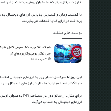
۶ ارز دیجیتال برتر که به عنوان روش پرداخت از آنها استفاده می‌شود: بیت کوین (BTC)، اتریوم (ETH)، لایت کوین (LTC)، دش (DASH)، بیت کوین کش (BCH)، دوج کوین (DOGE)
با گذشت زمان و گسترش پذیرش ارزهای دیجیتال به عنوا
پرداخت در ازای کلا یا خدمات می‌پذیرند.
نوشته های مشابه
شبکه Sei چیست؟ معرفی کامل شبک
سی، توکن بومی و کاربردهای آن
25 خرداد 1404
بنیانگذار تسلا، میلیاردها دلار در ارزهای دیجیتال سرم
برای مثال، ال‌سالو
ارزهای دیجیتال به حساب می‌آید.