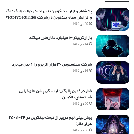
پادشاهی بازار بیت کوین: تغییرات در دولت هنگ کنگ
و افزایش سهام بیتکوین در شرکت Victory Securities
09 دی 1402
بازار کریپتو ۱۰۰ میلیارد دلار ضرر می‌کند
14 دی 1402
شرکت سیلسیوس ۳۰ هزار اتریوم را از بین می‌برد
16 دی 1402
خطر در کمین پالیگان؛ اینسکریپشن ها و خرابی
شبکه‌های بلاکچین
30 دی 1402
پیش‌بینی تیم دریپر از قیمت بیتکوین در ۲۰۲۴: ۲۵۰
هزار دلار!
06 دی 1402