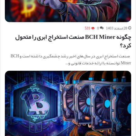
28 اسفند 1403
0
531
چگونه BCH Miner صنعت استخراج ابری را متحول
کرد؟
صنعت استخراج ابری در سال‌های اخیر رشد چشمگیری داشته است و BCH
Miner توانسته با ارائه خدمات قانونی و…