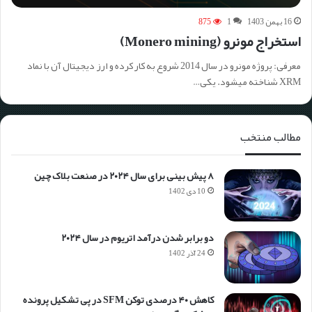
16 بهمن 1403
1
875
استخراج مونرو (Monero mining)
معرفی: پروژه مونرو در سال 2014 شروع به کار کرده و ارز دیجیتال آن با نماد
XRM شناخته میشود. یکی…
مطالب منتخب
۸ پیش بینی برای سال ۲۰۲۴ در صنعت بلاک چین
10 دی 1402
دو برابر شدن درآمد اتریوم در سال ۲۰۲۴
24 آذر 1402
کاهش ۴۰ درصدی توکن SFM در پی تشکیل پرونده