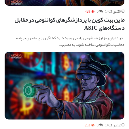
26 دی 1403
0
428
ماین بیت کوین با پردازشگرهای کوانتومی در مقابل
دستگاه‌های ASIC
در دنیای رمزارزها، شوخی رایجی وجود دارد که اگر روزی ماینری بر پایه
محاسبات کوانتومی ساخته شود، به معنای…
12 دی 1403
0
253