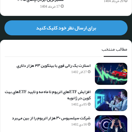
20 خرداد 1404
17 خرداد 1404
برای ارسال نظر خود کلیک کنید
مطالب منتخب
استارت یک رالی قوی با بیتکوین ۴۳ هزار دلاری
27 آذر 1402
افزایش ETFهای اتریوم تا ماه مه و تایید ETFهای بیت
کوین در ژانویه
05 دی 1402
شرکت سیلسیوس ۳۰ هزار اتریوم را از بین می‌برد
16 دی 1402