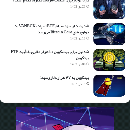
28 دی 1402
۵ درصد از سود سهام ETF اسپات VANECK به
دولوپرهای Bitcoin Core می‌رسد
16 دی 1402
۵ دلیل برای بیت کوین ۱۰۰ هزار دلاری با تأیید ETF
بیتکوین
06 دی 1402
بیتکوین به ۴۷ هزار دلار رسید!
19 دی 1402