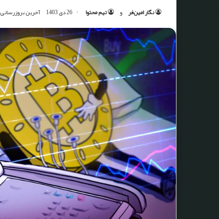
نگار امین‌فر
و
تیم محتوا
26 دی 1403
آخرین بروزرسانی: 26 دی 403