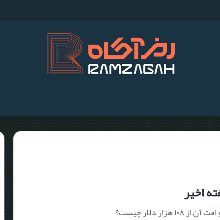
م
ه اخیر