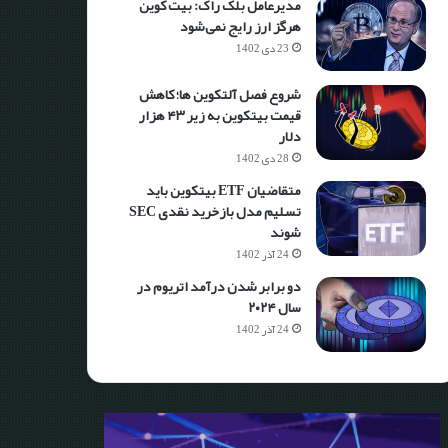
مدیرعامل بلک راک: بیت کوین
هرگز ارز رایج نمی‌شود
23 دی 1402
شروع فصل آلتکوین ها؛ کاهش
قیمت بیتکوین به زیر ۴۳ هزار
دلار
28 دی 1402
متقاضیان ETF بیتکوین باید
تسلیم مدل بازخرید نقدی SEC
شوند
24 آذر 1402
دو برابر شدن درآمد اتریوم در
سال ۲۰۲۴
24 آذر 1402