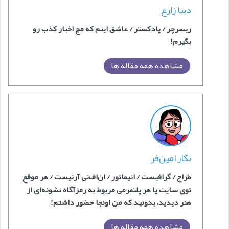
دیبا زارع
ریسرچر / پادکستر / عاشق اینم که مچ اخبار کذب رو
بگیرم!
مشاهده همه مقاله ها
نگار امین‌فر
طراح / گرافیست / انیماتور / ان‌اف‌‎تی آرتیست / هر موقع
توی سایت یا هر پلتفرمی مربوط به رمزآگاه نشونه‌ای از
هنر دیدید، بدونید که من اونجا حضور داشتم!
مشاهده همه مقاله ها