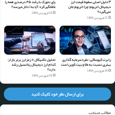
۳ دلیل اصلی سقوط قیمت ارز
پای نتورک با رشد ۴۵ درصدی همه را
دیجیتال اتریوم؛ چرا اتریوم جان
غافلگیر کرد؛ آیا به ۱ دلار می‎رسد؟
نمی‌گیرد؟
16 فروردین 1404
21 فروردین 1404
رابرت کیوساکی: نقره سرمایه گذاری
تحلیل تکنیکال ۱۰ رمزارز برتر بازار؛
بهتری نسبت به طلا و بیت کوین است
کدام ارز دیجیتال پتانسیل رشد
دارد؟
16 فروردین 1404
16 فروردین 1404
برای ارسال نظر خود کلیک کنید
مطالب منتخب