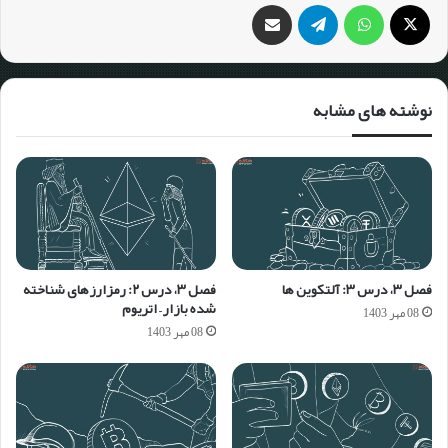
نوشته های مشابه
فصل ۳، درس ۳: آلتکوین ها
فصل ۳، درس ۲: رمزارزهای شناخته
شده بازار – اتریوم
08 مهر 1403
08 مهر 1403