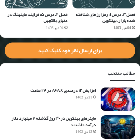
فصل ۳، درس ۱: رمزارزهای شناخته
فصل ۲، درس ۵:‌ فرآیند ماینینگ در
شده بازار – بیتکوین
دنیای بلاکچین
04 مهر 1403
04 مهر 1403
برای ارسال نظر خود کلیک کنید
مطالب منتخب
افزایش ۱۲ درصدی AVAX در ۲۴ ساعت
21 دی 1402
ماینرهای بیتکوین در ۳۰ روز گذشته ۴ میلیارد دلار
درآمد داشتند
13 دی 1402