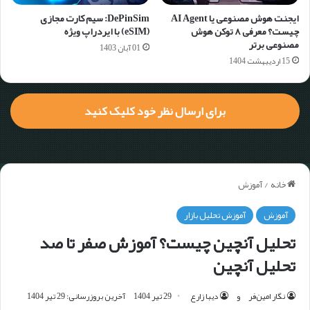
ایجنت هوش مصنوعی یا AI Agent
DePinSim: سیم کارت مجازی
چیست؟ معرفی ۸ توکن هوش
(eSIM) با ایردراپ ویژه
مصنوعی برتر
01 آبان 1403
15 اردیبهشت 1404
برای ارسال نظر خود کلیک کنید