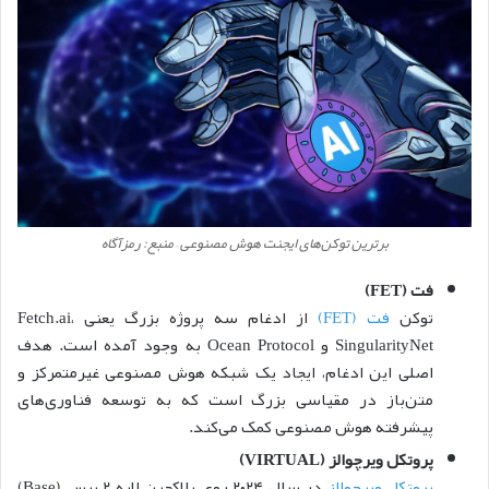
برترین توکن‌های ایجنت هوش مصنوعی – منبع: رمزآگاه
فت
(FET)
توکن
فت (FET)
از ادغام سه پروژه بزرگ یعنی Fetch.ai،
SingularityNet و Ocean Protocol به وجود آمده است. هدف
اصلی این ادغام، ایجاد یک شبکه هوش مصنوعی غیرمتمرکز و
متن‌باز در مقیاسی بزرگ است که به توسعه فناوری‌های
پیشرفته هوش مصنوعی کمک می‌کند.
پروتکل ویرچوالز (VIRTUAL)
پروتکل ویرچوالز
در سال ۲۰۲۴ روی بلاکچین لایه ۲ بیس (Base)