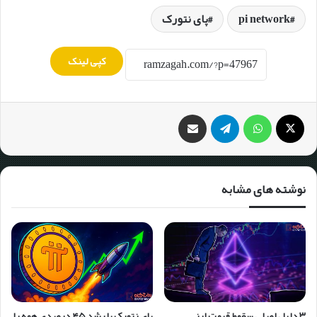
pi network
پای نتورک
کپی لینک
نوشته های مشابه
۳ دلیل اصلی سقوط قیمت ارز
پای نتورک با رشد ۴۵ درصدی همه را