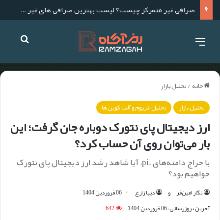
لیست بهترین صرافی های ارز دیجیتال خارجی برای ایرانی ها
خانه
/
تحلیل بازار
تحلیل بازار
تحلیل اتریوم و آلت کوین ها
ارز دیجیتال پای نتورک دوباره جان گرفت؛ این
بار می‌توان روی آن حساب کرد؟
با حراج دامنه‌های .pi، آیا شاهد رشد ارز دیجیتال پای نتورک
خواهیم بود؟
نگار امین‌فر
و
دیبا زارع
06 فروردین 1404
آخرین بروزرسانی: 06 فروردین 1404
642