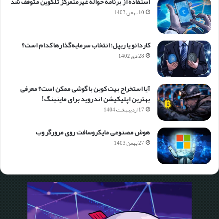
استفاده از برنامه حواله غیرمتمرکز تلکوین متوقف شد
10 بهمن 1403
کاردانو یا ریپل؛ انتخاب سرمایه‌گذارها کدام است؟
28 دی 1402
آیا استخراج بیت کوین با گوشی ممکن است؟ معرفی
بهترین اپلیکیشن اندروید برای ماینینگ!
17 اردیبهشت 1404
هوش مصنوعی مایکروسافت روی مرورگر وب
27 بهمن 1403