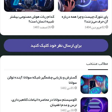
پای نتورک چیست و چرا همه درباره
کدام ربات هوش مصنوعی بیشتر
آن حرف می‌زنند؟
شبیه انسان است؟
02 فروردین 1404
26 اسفند 1403
برای ارسال نظر خود کلیک کنید
مطالب منتخب
گسترش و بازیابی چشمگیر شبکه سولانا: آینده توکن
سولانا
05 دی 1402
اکوسیستم سولانا در محاصره اتهامات کلاهبرداری،
ترس و عدم اطمینان
18 دی 1402