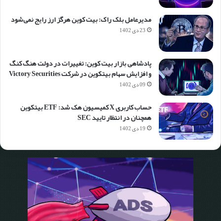
مدیرعامل بلک راک: بیت کوین هرگز ارز رایج نمی‌شود
23 دی 1402
پادشاهی بازار بیت کوین: تغییرات در دولت هنگ کنگ
و افزایش سهام بیتکوین در شرکت Victory Securities
09 دی 1402
حساب کاربری X کمیسیون هک شد: ETF بیتکوین
همچنان در انتظار تایید SEC
19 دی 1402