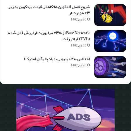
شروع فصل آلتکوین ها؛ کاهش قیمت بیتکوین به زیر
۴۳ هزار دلار
28 دی 1402
Base Network از ۷۳۵ میلیون دلار ارزش قفل شده
(TVL) فراتر رفت
03 دی 1402
اختلاس ۴۰۰ میلیونی بنیاد پالیگان (متیک)
26 دی 1402