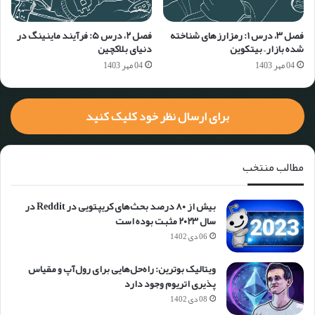
فصل ۳، درس ۱: رمزارزهای شناخته
فصل ۲، درس ۵:‌ فرآیند ماینینگ در
شده بازار – بیتکوین
دنیای بلاکچین
04 مهر 1403
04 مهر 1403
برای ارسال نظر خود کلیک کنید
مطالب منتخب
بیش از ۸۰ درصد بحث‌های کریپتویی در Reddit در
سال ۲۰۲۳ مثبت بوده است
06 دی 1402
ویتالیک بوترین: راه‌حل‌هایی برای رول‌آپ و مقیاس
پذیری اتریوم وجود دارد
08 دی 1402