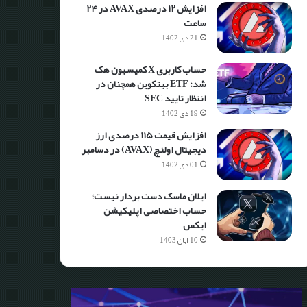
افزایش ۱۲ درصدی AVAX در ۲۴
ساعت
21 دی 1402
حساب کاربری X کمیسیون هک
شد: ETF بیتکوین همچنان در
انتظار تایید SEC
19 دی 1402
افزایش قیمت ۱۱۵ درصدی ارز
دیجیتال اولنچ (AVAX) در دسامبر
01 دی 1402
ایلان ماسک دست بردار نیست؛
حساب اختصاصی اپلیکیشن
ایکس
10 آبان 1403