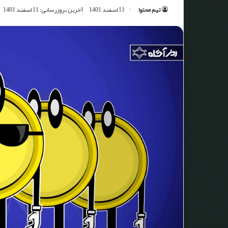
تیم محتوا
11 اسفند 1401
آخرین بروزرسانی: 11 اسفند 1401