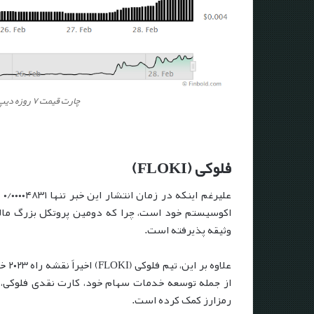
چارت قیمت ۷ روزه دیپ براین چین (DBC) – منبع: Finbold
فلوکی (FLOKI)
وثیقه پذیرفته است.
علاو
رمزارز کمک کرده است.