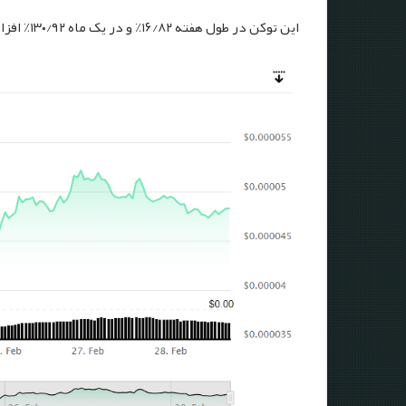
این توکن در طول هفته ۱۶/۸۲٪ و در یک ماه ۱۳۰/۹۲٪ افزایش قیمت پیدا کرد.