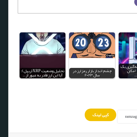
ه‌گیری یک
امکان
چشم انداز بازار رمزارز در
تحلیل وضعیت XRP(ریپل):
…
سال ۲۰۲۳
آیا این ارز قادر به عبور از…
کپی لینک