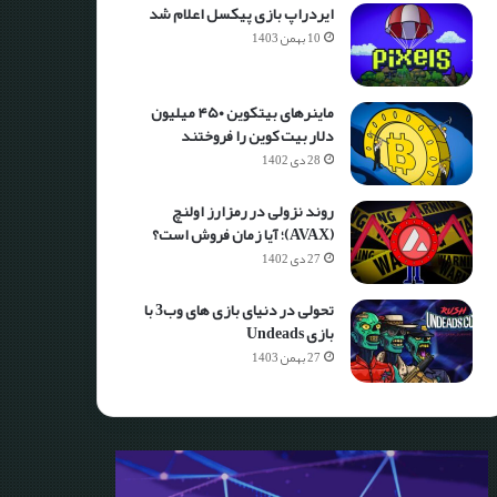
ایردراپ بازی پیکسل اعلام شد
10 بهمن 1403
ماینرهای بیتکوین ۴۵۰ میلیون
دلار بیت کوین را فروختند
28 دی 1402
روند نزولی در رمزارز اولنچ
(AVAX)؛ آیا زمان فروش است؟
27 دی 1402
تحولی در دنیای بازی های وب3 با
بازی Undeads
27 بهمن 1403