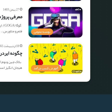
27 بهمن 1403
معرفی پروژه متاورس (GOGA)
گوگا
قلمرو متاورس…
نوشته عمومی
18 اردیبهشت 1402
چگونه ایردر
هیجان انگیز است
آموزش کسب درآمد