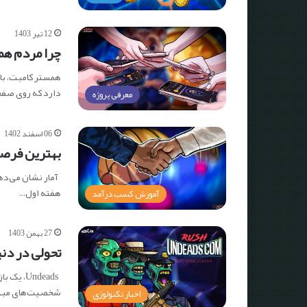
12 تیر 1403
چرا مردم هم
دارد که روی صف
معرفی پروژه
06 اسفند 1402
بهترین فرصت
هفته اول…
آموزش کسب درآمد
27 بهمن 1403
تحولی در دنیای بازی
شخصیت‌های مبتنی بر
اخبار تکنولوژی