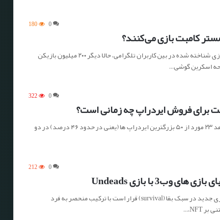
180
0
ستر کامبت بازی می‌کنند؟
همستر کامبت، بازی شناخته شده در بین کاربران تلگرامی، حالا دیگر ۲۰۰ میلیون بازیکن
حه اسکرین گوشی…
322
0
 برای فروش ایردراپ چه زمانی است؟
آمار نشان می‌دهد ۲۳ مورد از ۵۰ بزرگترین ایردراپ ها (یعنی در حدود ۴۶ درصد) در دو
212
0
 های وب3 با بازی Undeads
Undeads، یک بازی جدید در سبک بقا (survival) قرار است با ترکیب منحصر به فرد
 NFT،…