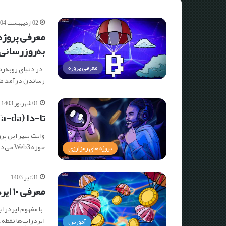
02 اردیبهشت 1404
به‌روزرسانی: ۲۰ شهری
معرفی پروژه
در دنیای روبه‌رش
رساندن درآمد ض
01 شهریور 1403
تا-دا (Ta-da) چیست؟ معرفی تادا و نحوه کسب درآمد از آن
وایت پیپر این پرو
حوزه Web3 می‌دانند.…
پروژه های رمزارزی
31 تیر 1403
معرفی ۱۰ ایردراپ برتر تاریخ کریپتو
ایردراپ‌ها نقطه
آموزش