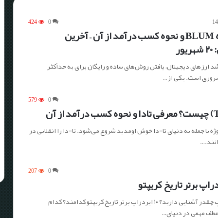
424
0
معرفی پروژه BLUM و نحوه کسب درآمد از آن – آخرین
ور
د ارزهای دیجیتال، یافتن روش‌های ساده و رایگان برای به حدأکثر
روری است. یکی از…
579
0
ژه با جمله به دنیای تا-دا خوش اومدید شروع می‌شود. تا-دا را انقلابی در
207
0
با مفهوم ایردراپ چقدر آشنایی دارید؟ ۱۰ ایردراپ برتر تاریخ کریپتو کدامند؟ کدام
 عطف مهمی در دنیای…