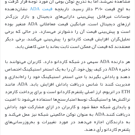
مشاهده نمی‌شد، اما به تدریج توکن بومی آن مورد توجه قرار گرفت و
به اوج قیمت ۳/۱۰ دلار رسید. تاریخچه
قیمت ADA
نشان‌دهنده
نوسانات غیرقابل پیش‌بینی دارایی‌های دیجیتال و بازار بزرگ‌تر
ارزهای دیجیتال است. میانگین قیمت معاملاتی ADA متغیر بوده
است و پیش‌بینی قیمت آن را دشوارتر می‌سازد. در حالی که برخی
تحلیل‌گران افزایش قیمت کاردانو را پیش‌بینی می‌کنند، برخی دیگر
معتقدند که قیمت آن ممکن است ثابت بماند یا حتی کاهش یابد.
هر دارنده ADA سهمی در شبکه کاردانو دارد. کاربران می‌توانند با
ذخیره ADA در کیف پول خود، آن را به یک استخر استیکینگ اختصاص
دهند و پاداش بگیرند یا حتی استخر استیکینگ خود را راه‌اندازی و
مدیریت کنند تا شانس دریافت پاداش افزایش یابد. ADA، مانند
ETH در اتریوم، ارز اصلی پلتفرم کاردانو است و برای پرداخت کارمزد
تراکنش‌ها و استیکینگ توسط اعتبارسنج‌ها استفاده می‌شود تا امنیت
و پایداری شبکه حفظ شود و کاربران در ازای مشارکت خود پاداش
دریافت کنند.ADA به عنوان توکن حاکمیتی شبکه نیز عمل می‌کند و
به دارندگان اجازه می‌دهد در مورد تغییرات و به‌روزرسانی‌های
پلتفرم کاردانو رأی دهند.