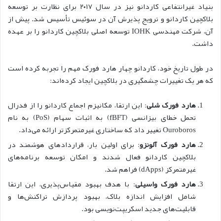
بنیاد غیرانتفاعی کار‌دانو نیز در سال ۲۰۱۷ برای نظارت بر توسعه
بلاکچین کار‌دانو و ترویج پذیرش آن در سوئیس تأسیس شد. پیش از
آن، شرکت مهندسی IOHK توسعه اصلی بلاکچین کار‌دانو را بر عهده
داشت.
در طول تاریخ خود، کار‌دانو چهار هارد فورک مهم را تجربه کرده است
که هر یک تغییرات چشمگیری در بلاکچین ایجاد کرده‌اند:
هارد فورک شلی
: این ارتقا، مکانیزم اجماع کار‌دانو را از فدرال
تحمل خطای بیزانسی (fBFT) به اثبات سهام (PoS) به نام
Ouroboros تغییر داد که ساختاری غیرمتمرکزتر ارائه می‌داد.
هارد فورک آلونزو
: برای اولین بار، قراردادهای هوشمند در
بلاکچین کار‌دانو فعال شدند و امکان توسعه برنامه‌های
غیرمتمرکز (dApps) فراهم شد.
هارد فورک واسیلی
: با هدف بهبود مقیاس‌پذیری، این ارتقا
شامل افزایش اندازه بلاک، بهبود پردازش تراکنش‌ها و
قابلیت‌های جدید اسکریپت‌نویسی بود.