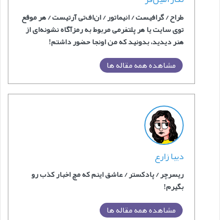
طراح / گرافیست / انیماتور / ان‌اف‌‎تی آرتیست / هر موقع
توی سایت یا هر پلتفرمی مربوط به رمزآگاه نشونه‌ای از
هنر دیدید، بدونید که من اونجا حضور داشتم!
مشاهده همه مقاله ها
دیبا زارع
ریسرچر / پادکستر / عاشق اینم که مچ اخبار کذب رو
بگیرم!
مشاهده همه مقاله ها