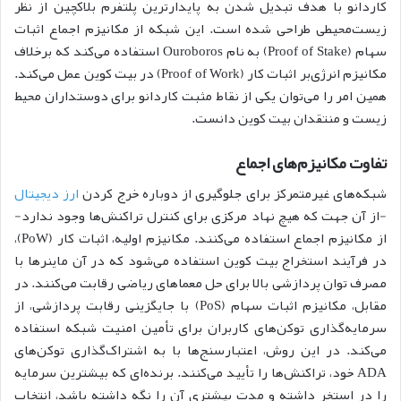
کاردانو با هدف تبدیل شدن به پایدارترین پلتفرم بلاکچین از نظر
زیست‌محیطی طراحی شده است. این شبکه از مکانیزم اجماع اثبات
سهام (Proof of Stake) به نام Ouroboros استفاده می‌کند که برخلاف
مکانیزم انرژی‌بر اثبات کار (Proof of Work) در بیت کوین عمل می‌کند.
همین امر را می‌توان یکی از نقاط مثبت کاردانو برای دوستداران محیط
زیست و منتقدان بیت کوین دانست.
تفاوت مکانیزم‌های اجماع
شبکه‌های غیرمتمرکز برای جلوگیری از دوباره خرج کردن
ارز دیجیتال
-از آن جهت که هیچ نهاد مرکزی برای کنترل تراکنش‌ها وجود ندارد-
از مکانیزم اجماع استفاده می‌کنند. مکانیزم اولیه، اثبات کار (PoW)،
در فرآیند استخراج بیت کوین استفاده می‌شود که در آن ماینرها با
مصرف توان پردازشی بالا برای حل معماهای ریاضی رقابت می‌کنند. در
مقابل، مکانیزم اثبات سهام (PoS) با جایگزینی رقابت پردازشی، از
سرمایه‌گذاری توکن‌های کاربران برای تأمین امنیت شبکه استفاده
می‌کند. در این روش، اعتبارسنج‌ها با به اشتراک‌گذاری توکن‌های
ADA خود، تراکنش‌ها را تأیید می‌کنند. برنده‌ای که بیشترین سرمایه
را در استخر داشته و مدت بیشتری آن را نگه داشته باشد، انتخاب